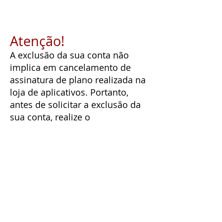
Atenção!
A exclusão da sua conta não
implica em cancelamento de
assinatura de plano realizada na
loja de aplicativos. Portanto,
antes de solicitar a exclusão da
sua conta, realize o
cancelamento da assinatura do
plano (se for um assinante), caso
contrário, a loja seguirá
efetuando as cobranças. Esse
processo é feito diretamente
através das lojas de aplicativos
Play Store ou App Store e é de
responsabilidade integral do