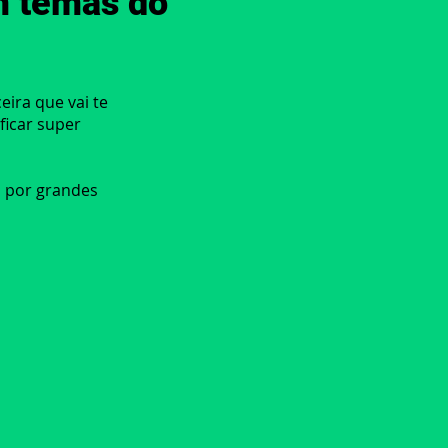
m temas do
ira que vai te
ficar super
s por grandes