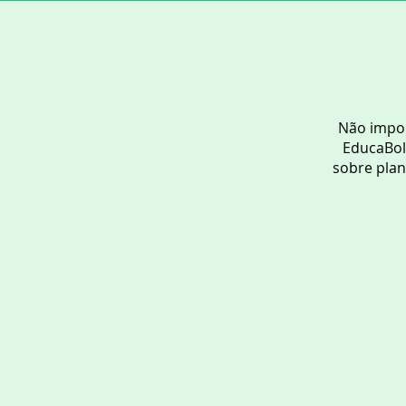
Não impor
EducaBols
sobre plan