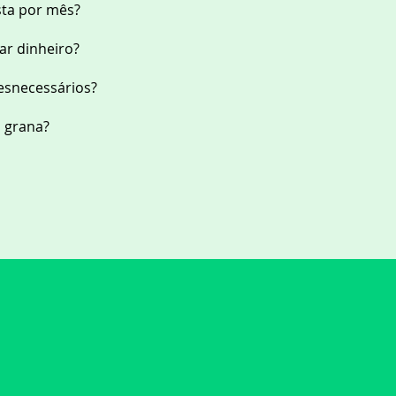
sta por mês?
r dinheiro?
esnecessários?
a grana?