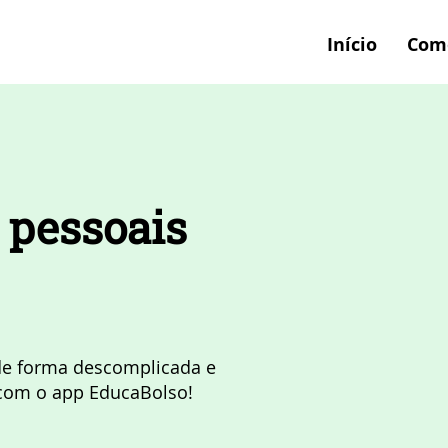
Início
Com
 pessoais
de forma descomplicada e
s com o app EducaBolso!