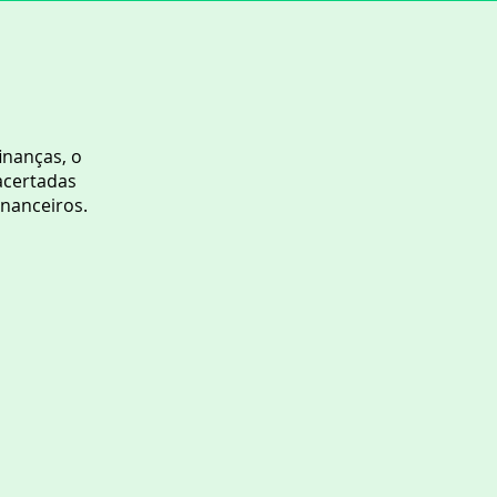
inanças, o
acertadas
inanceiros.